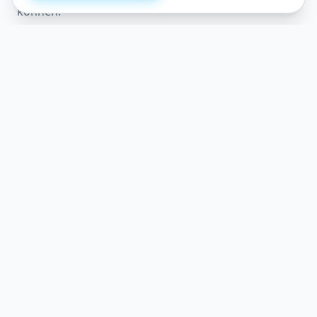
können.
Familiär
Liebevolle Atmosphäre auf Augenhöhe
Naturverbunden
Tägliches Erleben an der frischen Luft