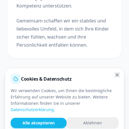
Kompetenz unterstützen.
Gemeinsam schaffen wir ein stabiles und
liebevolles Umfeld, in dem sich Ihre Kinder
sicher fühlen, wachsen und ihre
Persönlichkeit entfalten können.
Cookies & Datenschutz
Wir verwenden Cookies, um Ihnen die bestmögliche
Erfahrung auf unserer Website zu bieten. Weitere
Was uns besonders macht
Informationen finden Sie in unserer
Datenschutzerklärung
.
Wir schaffen eine Umgebung, in der Kinder sich
Alle akzeptieren
Ablehnen
geborgen fühlen und ihre Potenziale frei entfalten