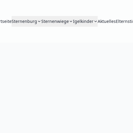
rtseite
Sternenburg
Sternenwiege
Igelkinder
Aktuelles
Elterns