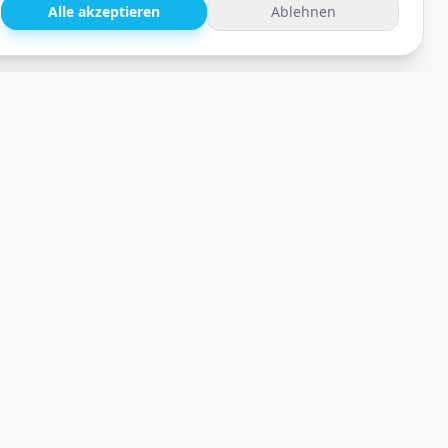
Alle akzeptieren
Ablehnen
Rechtliches & Kontakt
Impressum
Datenschutz
Kontakt
info@kindergartenmanufaktur.de
030 / 35054671
Mit
♥
für Kinder in Berlin